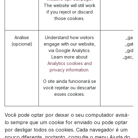
The website will still work
if you reject or discard
those cookies.
Análise
Understand how visitors
_ga (
(opcional)
engage with our website,
_gat (
via Google Analytics.
_gid (
Learn more about
_gac_* 
Analytics cookies and
privacy information.
O site ainda funcionará se
você rejeitar ou descartar
esses cookies.
Você pode optar por deixar o seu computador avisá-
lo sempre que um cookie for enviado ou pode optar
por desligar todos os cookies. Cada navegador é um
pouco diferente, portanto, consulte o menu Ajuda do