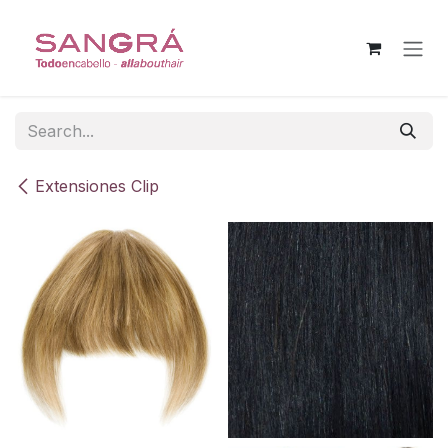
Skip to Content
Extensiones Clip