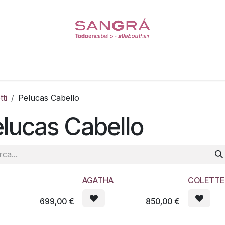
s
Coleteros
Pelucas
Escasez de Cabello
Cuidado de
ti
Pelucas Cabello
lucas Cabello
AGATHA
COLETTE
699,00
€
850,00
€