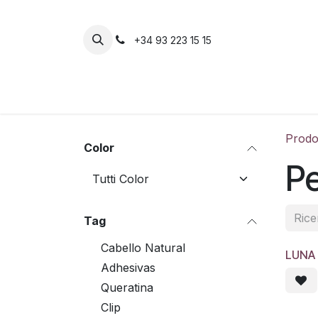
Passa al contenuto
+34 93 223 15 15
Inicio
Negozio
Extensiones
Postizo
Prodot
Color
Pe
Tag
Cabello Natural
LUNA
Adhesivas
Queratina
Clip