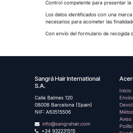
Control competente para presentar la
Los datos identificados con una marc
necesarios para acometer las finalida
Con envío del formulario de recogida
Sangrá Hair International
Acer
S.A.
Inicio
Calle Balmes 120
Envío
08008 Barcelona (Spain)
Devol
NIF: A63515506
Métod
Aviso
info@sangrahair.com
Políti
+34 932231515