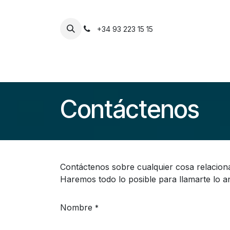
Passa al contenuto
+34 93 223 15 15
Inicio
Negozio
Extensiones
Postizo
Contáctenos
Contáctenos sobre cualquier cosa relacion
Haremos todo lo posible para llamarte lo an
Nombre
*