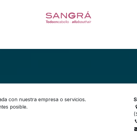
s
Coleteros
Pelucas
Escasez de Cabello
Cuidado de
ada con nuestra empresa o servicios.
S
tes posible.
(