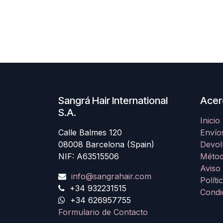
Sangrá Hair International
Acer
S.A.
Inicio
Calle Balmes 120
Envío
08008 Barcelona (Spain)
Devol
NIF: A63515506
Métod
Aviso
info@sangrahair.com
Políti
+34 932231515
Condi
+34 626957755
Formulario de Contacto