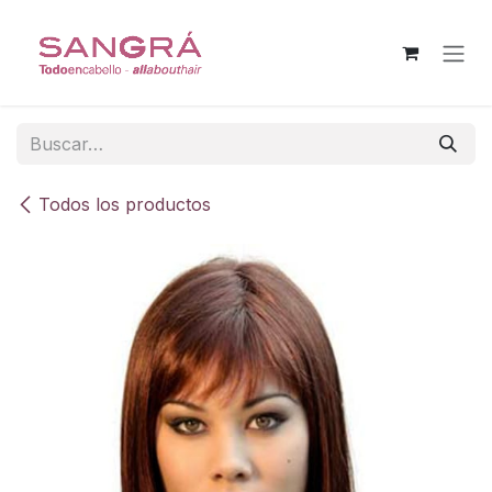
Ir al contenido
Todos los productos