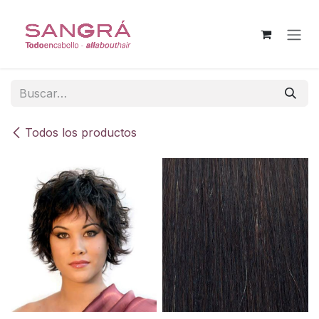
Ir al contenido
Todos los productos