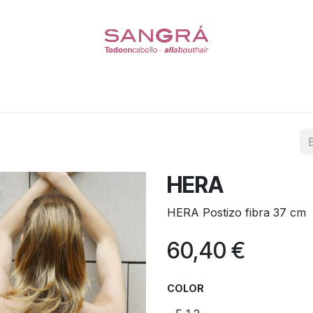
Coleteros
Pelucas
Escasez de Cabello
Cuidado del
HERA
HERA Postizo fibra 37 cm
60,40
€
COLOR