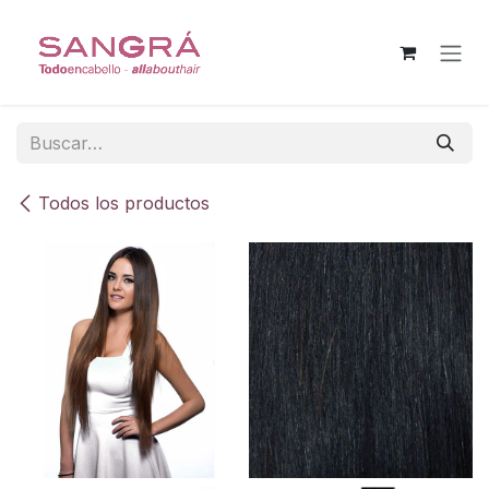
Ir al contenido
Todos los productos