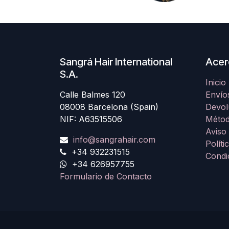
Sangrá Hair International
Acer
S.A.
Inicio
Calle Balmes 120
Envío
08008 Barcelona (Spain)
Devol
NIF: A63515506
Métod
Aviso
info@sangrahair.com
Políti
+34 932231515
Condi
+34 626957755
Formulario de Contacto