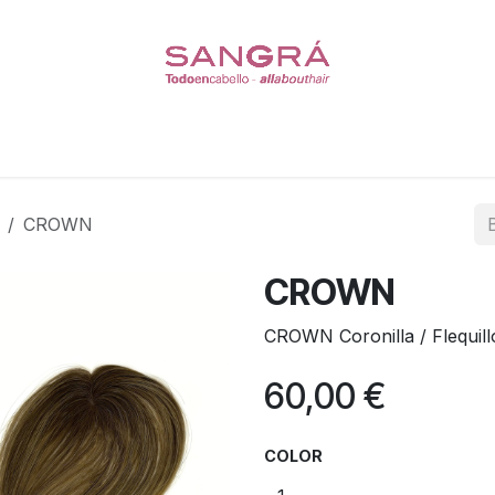
Coleteros
Pelucas
Escasez de Cabello
Cuidado del
CROWN
CROWN
CROWN Coronilla / Flequill
60,00
€
COLOR