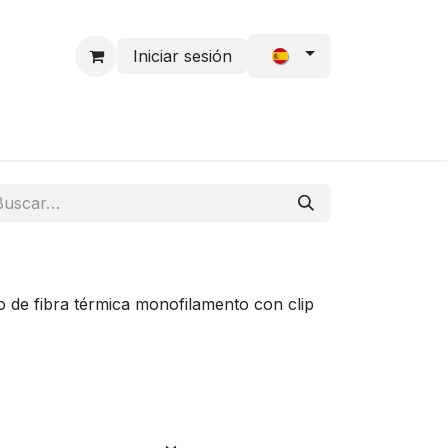
Iniciar sesión
 Cabello
Solicitud de acceso
Accesorios
o de fibra térmica monofilamento con clip