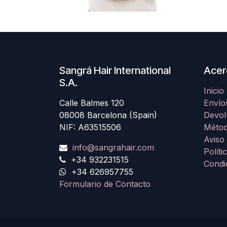
Sangrá Hair International
Acer
S.A.
Inicio
Calle Balmes 120
Envío
08008 Barcelona (Spain)
Devol
NIF: A63515506
Métod
Aviso
info@sangrahair.com
Políti
+34 932231515
Condi
+34 626957755
Formulario de Contacto