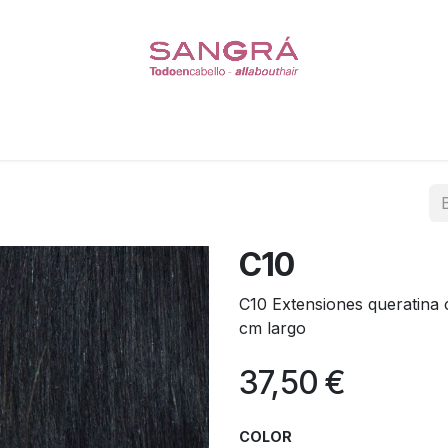
Coleteros
Pelucas
Escasez de Cabello
Cuidado del
C10
C10 Extensiones queratina
cm largo
37,50
€
COLOR