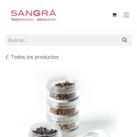
Ir al contenido
Todos los productos