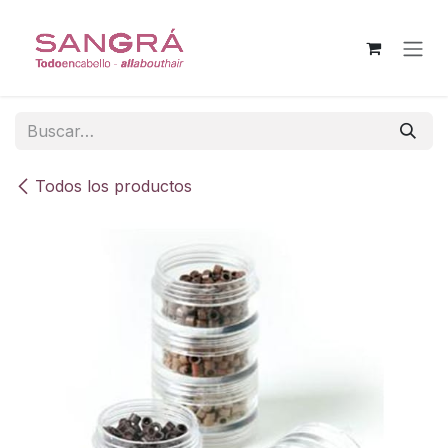
Ir al contenido
Todos los productos