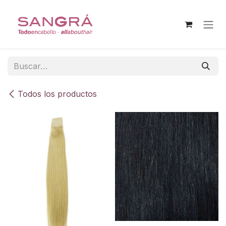
Ir al contenido
Todos los productos